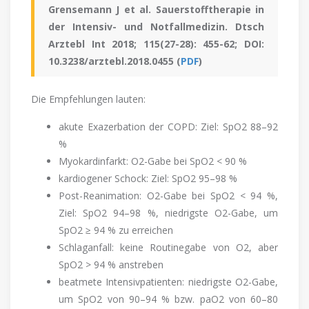
Grensemann J et al. Sauerstofftherapie in
der Intensiv- und Notfallmedizin. Dtsch
Arztebl Int 2018; 115(27-28): 455-62; DOI:
10.3238/arztebl.2018.0455 (
PDF
)
Die Empfehlungen lauten:
akute Exazerbation der COPD: Ziel: SpO2 88–92
%
Myokardinfarkt: O2-Gabe bei SpO2 < 90 %
kardiogener Schock: Ziel: SpO2 95–98 %
Post-Reanimation: O2-Gabe bei SpO2 < 94 %,
Ziel: SpO2 94–98 %, niedrigste O2-Gabe, um
SpO2 ≥ 94 % zu erreichen
Schlaganfall: keine Routinegabe von O2, aber
SpO2 > 94 % anstreben
beatmete Intensivpatienten: niedrigste O2-Gabe,
um SpO2 von 90–94 % bzw. paO2 von 60–80