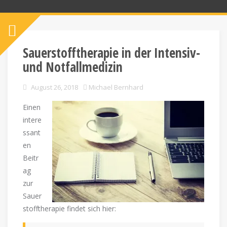
Sauerstofftherapie in der Intensiv-
und Notfallmedizin
August 26, 2018
Michael Bernhard
Einen
intere
ssant
en
Beitr
ag
zur
Sauer
stofftherapie findet sich hier: