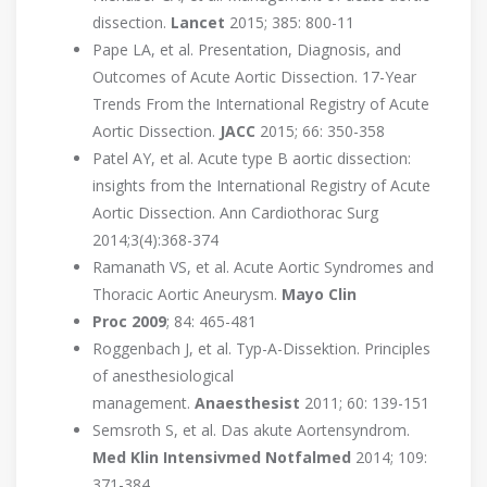
dissection.
Lancet
2015; 385: 800-11
Pape LA, et al. Presentation, Diagnosis, and
Outcomes of Acute Aortic Dissection. 17-Year
Trends From the International Registry of Acute
Aortic Dissection.
JACC
2015; 66: 350-358
Patel AY, et al. Acute type B aortic dissection:
insights from the International Registry of Acute
Aortic Dissection. Ann Cardiothorac Surg
2014;3(4):368-374
Ramanath VS, et al. Acute Aortic Syndromes and
Thoracic Aortic Aneurysm.
Mayo Clin
Proc 2009
; 84: 465-481
Roggenbach J, et al. Typ-A-Dissektion. Principles
of anesthesiological
management.
Anaesthesist
2011; 60: 139-151
Semsroth S, et al. Das akute Aortensyndrom.
Med Klin Intensivmed Notfalmed
2014; 109:
371-384