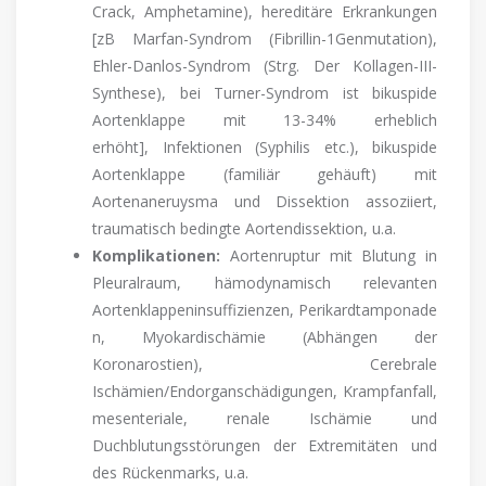
Crack, Amphetamine), hereditäre Erkrankungen
[zB Marfan-Syndrom (Fibrillin-1Genmutation),
Ehler-Danlos-Syndrom (Strg. Der Kollagen-III-
Synthese), bei Turner-Syndrom ist bikuspide
Aortenklappe mit 13-34% erheblich
erhöht], Infektionen (Syphilis etc.), bikuspide
Aortenklappe (familiär gehäuft) mit
Aortenaneruysma und Dissektion assoziiert,
traumatisch bedingte Aortendissektion, u.a.
Komplikationen:
Aortenruptur mit Blutung in
Pleuralraum, hämodynamisch relevanten
Aortenklappeninsuffizienzen, Perikardtamponade
n, Myokardischämie (Abhängen der
Koronarostien), Cerebrale
Ischämien/Endorganschädigungen, Krampfanfall,
mesenteriale, renale Ischämie und
Duchblutungsstörungen der Extremitäten und
des Rückenmarks, u.a.