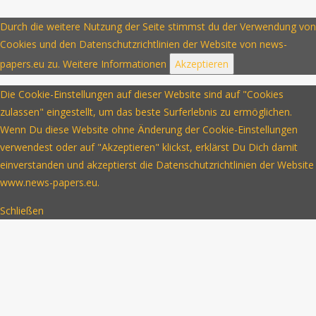
Durch die weitere Nutzung der Seite stimmst du der Verwendung von
Cookies und den Datenschutzrichtlinien der Website von news-
papers.eu zu.
Weitere Informationen
Akzeptieren
Die Cookie-Einstellungen auf dieser Website sind auf "Cookies
zulassen" eingestellt, um das beste Surferlebnis zu ermöglichen.
Wenn Du diese Website ohne Änderung der Cookie-Einstellungen
verwendest oder auf "Akzeptieren" klickst, erklärst Du Dich damit
einverstanden und akzeptierst die Datenschutzrichtlinien der Website
www.news-papers.eu.
Schließen