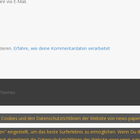
e via E-Mail.
zieren.
Erfahre, wie deine Kommentardaten verarbeitet
Themes
 Cookies und den Datenschutzrichtlinien der Website von news-paper
ssen" eingestellt, um das beste Surferlebnis zu ermöglichen. Wenn D
 und akzeptierst die Datenschutzrichtlinien der Website www.news-pap