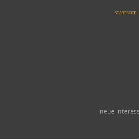
Skip
to
STARTSEITE
content
neue interess