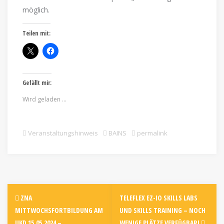
möglich.
Teilen mit:
Gefällt mir:
Wird geladen …
Veranstaltungshinweis
BAINS
permalink
ZNA
TELEFLEX EZ-IO SKILLS LABS
MITTWOCHSFORTBILDUNG AM
UND SKILLS TRAINING – NOCH
UKD 15.05.2024 –
WENIGE PLÄTZE VERFÜGBAR!