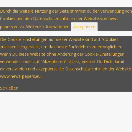
Durch die weitere Nutzung der Seite stimmst du der Verwendung von
Cookies und den Datenschutzrichtlinien der Website von news-
papers.eu zu.
Weitere Informationen
Akzeptieren
Die Cookie-Einstellungen auf dieser Website sind auf "Cookies
zulassen" eingestellt, um das beste Surferlebnis zu ermöglichen.
Wenn Du diese Website ohne Änderung der Cookie-Einstellungen
verwendest oder auf "Akzeptieren" klickst, erklärst Du Dich damit
einverstanden und akzeptierst die Datenschutzrichtlinien der Website
www.news-papers.eu.
Schließen