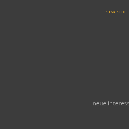
Skip
to
STARTSEITE
content
neue interess