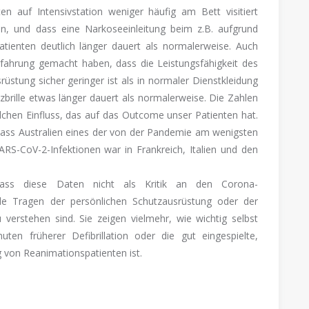
ten auf Intensivstation weniger häufig am Bett visitiert
nten, und dass eine Narkoseeinleitung beim z.B. aufgrund
tienten deutlich länger dauert als normalerweise. Auch
fahrung gemacht haben, dass die Leistungsfähigkeit des
üstung sicher geringer ist als in normaler Dienstkleidung
zbrille etwas länger dauert als normalerweise. Die Zahlen
elchen Einfluss, das auf das Outcome unser Patienten hat.
dass Australien eines der von der Pandemie am wenigsten
ARS-CoV-2-Infektionen war in Frankreich, Italien und den
 dass diese Daten nicht als Kritik an den Corona-
e Tragen der persönlichen Schutzausrüstung oder der
u verstehen sind. Sie zeigen vielmehr, wie wichtig selbst
en früherer Defibrillation oder die gut eingespielte,
g von Reanimationspatienten ist.