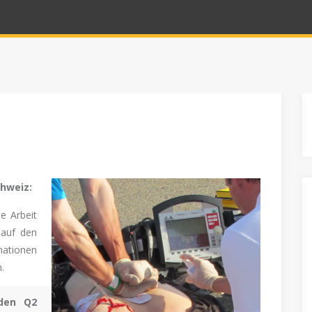
chweiz:
te Arbeit
 auf den
mationen
.
dden Q2