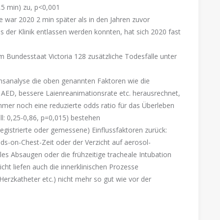
,5 min) zu, p<0,001
be war 2020 2 min später als in den Jahren zuvor
s der Klinik entlassen werden konnten, hat sich 2020 fast
 Bundesstaat Victoria 128 zusätzliche Todesfälle unter
nsanalyse die oben genannten Faktoren wie die
 AED, bessere Laienreanimationsrate etc. herausrechnet,
mer noch eine reduzierte odds ratio für das Überleben
ll: 0,25-0,86, p=0,015) bestehen
registrierte oder gemessene) Einflussfaktoren zurück:
ds-on-Chest-Zeit oder der Verzicht auf aerosol-
s Absaugen oder die frühzeitige tracheale Intubation
cht liefen auch die innerklinischen Prozesse
rzkatheter etc.) nicht mehr so gut wie vor der