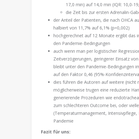
17,0 min) auf 14,0 min (IQR: 10,0-19
die Zeit bis zur ersten Adrenalin-Ga
der Anteil der Patienten, die nach OHCA au
halbiert von 11,7% auf 6,1% (p=0,002)
hochgerechnet auf 12 Monate ergibt das im
den Pandemie-Bedingungen
auch wenn man per logistischer Regressio
Zeitverzögerungen, geringerer Einsatz von
bleibt unter den Pandemie-Bedingungen im
auf den Faktor 0,46 (95%-Konfidenzinterva
dies führen die Autoren auf weitere (nicht 
möglicherweise trugen eine reduzierte Han
generierende Prozeduren wie endotracheale
zum schlechteren Outcome bei, oder viellei
(Temperaturmanagement, Intensivpflege, He
Pandemie
Fazit für uns: