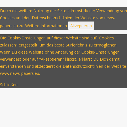
Durch die weitere Nutzung der Seite stimmst du der Verwendung von
Cookies und den Datenschutzrichtlinien der Website von news-
papers.eu zu.
Weitere Informationen
Akzeptieren
Die Cookie-Einstellungen auf dieser Website sind auf "Cookies
zulassen" eingestellt, um das beste Surferlebnis zu ermöglichen.
Wenn Du diese Website ohne Änderung der Cookie-Einstellungen
verwendest oder auf "Akzeptieren" klickst, erklärst Du Dich damit
einverstanden und akzeptierst die Datenschutzrichtlinien der Website
www.news-papers.eu.
Schließen