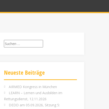
Suchen
nach:
Neueste Beiträge
AIRMED Kongress in München
LEARN – Lernen und Ausbilden im
Rettungsdienst, 12.11.2026
DEDD am 05.09.2026, Sitzung 5: