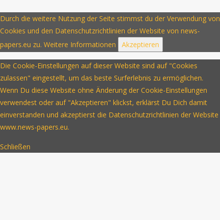
Durch die weitere Nutzung der Seite stimmst du der Verwendung von
Cookies und den Datenschutzrichtlinien der Website von news-
papers.eu zu.
Weitere Informationen
Akzeptieren
Die Cookie-Einstellungen auf dieser Website sind auf "Cookies
zulassen" eingestellt, um das beste Surferlebnis zu ermöglichen.
Wenn Du diese Website ohne Änderung der Cookie-Einstellungen
verwendest oder auf "Akzeptieren" klickst, erklärst Du Dich damit
einverstanden und akzeptierst die Datenschutzrichtlinien der Website
www.news-papers.eu.
Schließen