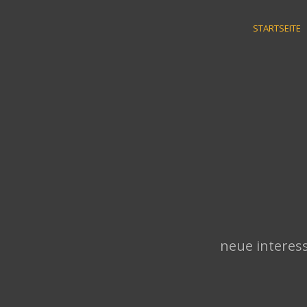
Skip
to
STARTSEITE
content
neue interess