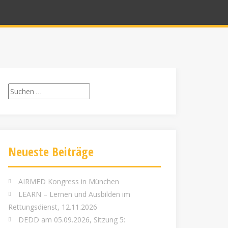
Suchen
nach:
Neueste Beiträge
AIRMED Kongress in München
LEARN – Lernen und Ausbilden im
Rettungsdienst, 12.11.2026
DEDD am 05.09.2026, Sitzung 5: