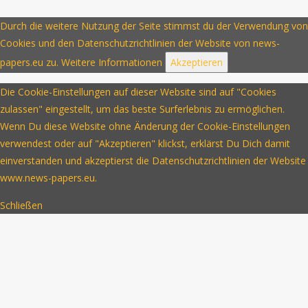
Durch die weitere Nutzung der Seite stimmst du der Verwendung von
Cookies und den Datenschutzrichtlinien der Website von news-
papers.eu zu.
Weitere Informationen
Akzeptieren
Die Cookie-Einstellungen auf dieser Website sind auf "Cookies
zulassen" eingestellt, um das beste Surferlebnis zu ermöglichen.
Wenn Du diese Website ohne Änderung der Cookie-Einstellungen
verwendest oder auf "Akzeptieren" klickst, erklärst Du Dich damit
einverstanden und akzeptierst die Datenschutzrichtlinien der Website
www.news-papers.eu.
Schließen