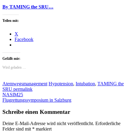
By TAMING the SRU…
Teilen mit:
X
Facebook
Gefällt mir:
Wird geladen …
Atemwegsmanagement
Hypotension
,
Intubation
,
TAMING the
SRU
permalink
NASIM25
Flugrettungssymposium in Salzburg
Schreibe einen Kommentar
Deine E-Mail-Adresse wird nicht veröffentlicht.
Erforderliche
Felder sind mit
*
markiert