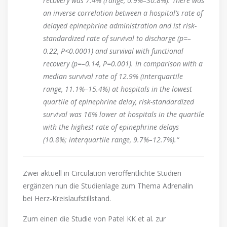
recovery was 7.4% (range, 0.9%–30.8%). There was
an inverse correlation between a hospital’s rate of
delayed epinephrine administration and ist risk-
standardized rate of survival to discharge (p=–
0.22, P<0.0001) and survival with functional
recovery (p=–0.14, P=0.001). In comparison with a
median survival rate of 12.9% (interquartile
range, 11.1%–15.4%) at hospitals in the lowest
quartile of epinephrine delay, risk-standardized
survival was 16% lower at hospitals in the quartile
with the highest rate of epinephrine delays
(10.8%; interquartile range, 9.7%–12.7%).“
Zwei aktuell in Circulation veröffentlichte Studien
ergänzen nun die Studienlage zum Thema Adrenalin
bei Herz-Kreislaufstillstand.
Zum einen die Studie von Patel KK et al. zur