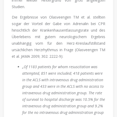
immer wieder Hintergrund von groß angelegten
Studien.
Die Ergebnisse von Olasveengen TM et al. stellten
sogar der Vorteil der Gabe von Adrenalin bei CPR
hinsichtlich der Krankenhausentlassungsrate und des
Überlebens mit gutem neurologischem Ergebnis
unabhängig vom für den Herz-Kreislaufstillstand
ursächlichen Herzrhythmus in Frage (Olasveengen TM
et al. JAMA 2009; 302: 2222-9):
„Of 1183 patients for whom resuscitation was
attempted, 851 were included; 418 patients were
in the ACLS with intravenous drug administration
group and 433 were in the ACLS with no access to
intravenous drug administration group. The rate
of survival to hospital discharge was 10.5% for the
intravenous drug administration group and 9.2%
for the no intravenous drug administration group