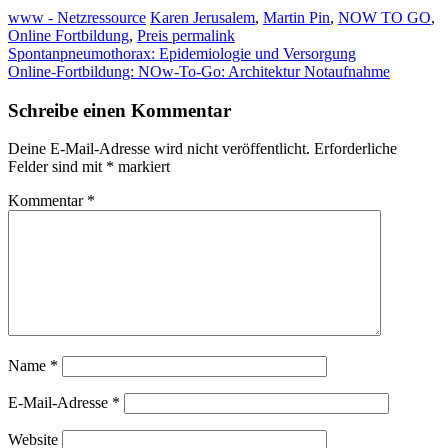
www - Netzressource
Karen Jerusalem
,
Martin Pin
,
NOW TO GO
,
Online Fortbildung
,
Preis
permalink
Spontanpneumothorax: Epidemiologie und Versorgung
Online-Fortbildung: NOw-To-Go: Architektur Notaufnahme
Schreibe einen Kommentar
Deine E-Mail-Adresse wird nicht veröffentlicht.
Erforderliche
Felder sind mit
*
markiert
Kommentar
*
Name
*
E-Mail-Adresse
*
Website