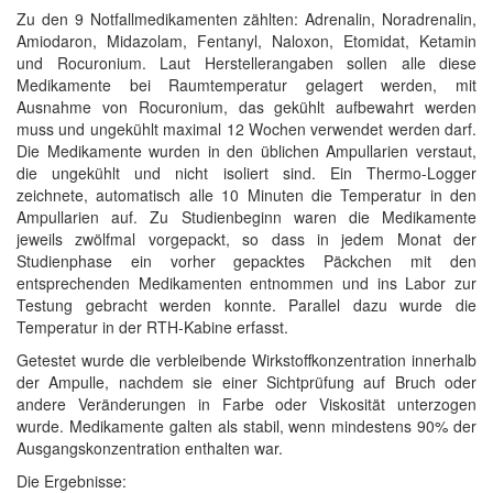
Zu den 9 Notfallmedikamenten zählten: Adrenalin, Noradrenalin,
Amiodaron, Midazolam, Fentanyl, Naloxon, Etomidat, Ketamin
und Rocuronium. Laut Herstellerangaben sollen alle diese
Medikamente bei Raumtemperatur gelagert werden, mit
Ausnahme von Rocuronium, das gekühlt aufbewahrt werden
muss und ungekühlt maximal 12 Wochen verwendet werden darf.
Die Medikamente wurden in den üblichen Ampullarien verstaut,
die ungekühlt und nicht isoliert sind. Ein Thermo-Logger
zeichnete, automatisch alle 10 Minuten die Temperatur in den
Ampullarien auf. Zu Studienbeginn waren die Medikamente
jeweils zwölfmal vorgepackt, so dass in jedem Monat der
Studienphase ein vorher gepacktes Päckchen mit den
entsprechenden Medikamenten entnommen und ins Labor zur
Testung gebracht werden konnte. Parallel dazu wurde die
Temperatur in der RTH-Kabine erfasst.
Getestet wurde die verbleibende Wirkstoffkonzentration innerhalb
der Ampulle, nachdem sie einer Sichtprüfung auf Bruch oder
andere Veränderungen in Farbe oder Viskosität unterzogen
wurde. Medikamente galten als stabil, wenn mindestens 90% der
Ausgangskonzentration enthalten war.
Die Ergebnisse: