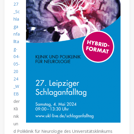
27
_Sc
hla
ga
nfa
llta
g-
04-
05-
20
24
_W
EB
der
Kli
nik
un
d Poliklinik für Neurologie des Universitätsklinikums