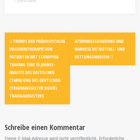
permalink
TRENDS DER PRÄHOSPITALEN
ATEMWEGSSICHERUNG UND
VOLUMENTHERAPIE VON
NARKOSE BEI NOTFALL- UND
PATIENTEN MIT STUMPFEM
RETTUNGSMEDIZIN
TRAUMA: EINE 15-JAHRES-
ANALYSE DES BRITISCHEN
(TARN) UND DES DEUTSCHEN
(TRAUMAREGISTER DGU®)
TRAUMAREGISTERS
Schreibe einen Kommentar
Deine E-Mail-Adresse wird nicht veröffentlicht.
Erforderliche