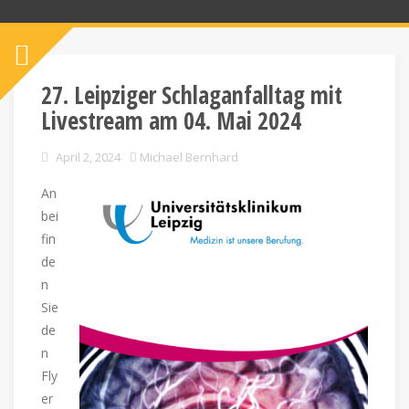
27. Leipziger Schlaganfalltag mit
Livestream am 04. Mai 2024
April 2, 2024
Michael Bernhard
An
bei
fin
de
n
Sie
de
n
Fly
er