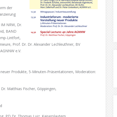
orm der
anzierung
, IM NRW, Dr.
heid, BAND
amp-Lintfort,
nieure, Prof. Dr. Dr. Alexander Lechleuthner, BV
t, AGNNW e.V.
 neuer Produkte, 5-Minuten-Präsentationen, Moderation:
. Dr. Matthias Fischer, Göppingen,
id
dung, PD Dr. Thomas Luiz, Kaiserslautern