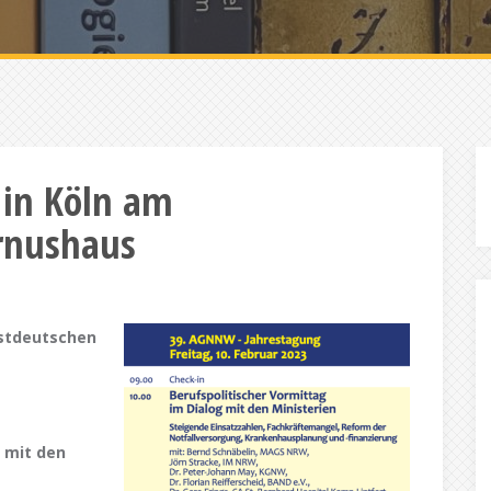
in Köln am
rnushaus
estdeutschen
g mit den