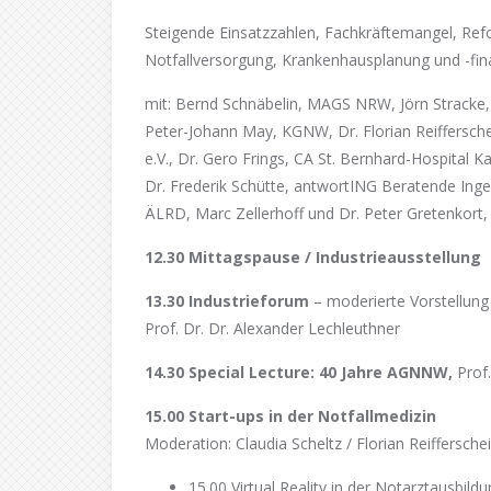
Steigende Einsatzzahlen, Fachkräftemangel, Ref
Notfallversorgung, Krankenhausplanung und -fin
mit: Bernd Schnäbelin, MAGS NRW, Jörn Stracke
Peter-Johann May, KGNW, Dr. Florian Reiffersc
e.V., Dr. Gero Frings, CA St. Bernhard-Hospital K
Dr. Frederik Schütte, antwortING Beratende Inge
ÄLRD, Marc Zellerhoff und Dr. Peter Gretenkor
12.30 Mittagspause / Industrieausstellung
13.30 Industrieforum
– moderierte Vorstellung
Prof. Dr. Dr. Alexander Lechleuthner
14.30 Special Lecture: 40 Jahre AGNNW,
Prof
15.00 Start-ups in der Notfallmedizin
Moderation: Claudia Scheltz / Florian Reiffersche
15.00 Virtual Reality in der Notarztausbil