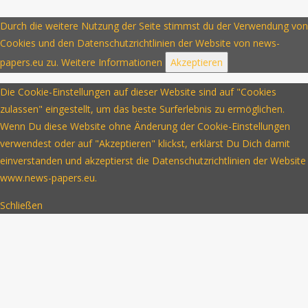
Durch die weitere Nutzung der Seite stimmst du der Verwendung von
Cookies und den Datenschutzrichtlinien der Website von news-
papers.eu zu.
Weitere Informationen
Akzeptieren
Die Cookie-Einstellungen auf dieser Website sind auf "Cookies
zulassen" eingestellt, um das beste Surferlebnis zu ermöglichen.
Wenn Du diese Website ohne Änderung der Cookie-Einstellungen
verwendest oder auf "Akzeptieren" klickst, erklärst Du Dich damit
einverstanden und akzeptierst die Datenschutzrichtlinien der Website
www.news-papers.eu.
Schließen