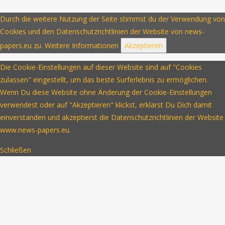
Durch die weitere Nutzung der Seite stimmst du der Verwendung von
Cookies und den Datenschutzrichtlinien der Website von news-
papers.eu zu.
Weitere Informationen
Akzeptieren
Die Cookie-Einstellungen auf dieser Website sind auf "Cookies
zulassen" eingestellt, um das beste Surferlebnis zu ermöglichen.
Wenn Du diese Website ohne Änderung der Cookie-Einstellungen
verwendest oder auf "Akzeptieren" klickst, erklärst Du Dich damit
einverstanden und akzeptierst die Datenschutzrichtlinien der Website
www.news-papers.eu.
Schließen