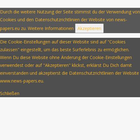
Durch die weitere Nutzung der Seite stimmst du der Verwendung von
Cookies und den Datenschutzrichtlinien der Website von news-
papers.eu zu.
Weitere Informationen
Akzeptieren
Die Cookie-Einstellungen auf dieser Website sind auf "Cookies
zulassen" eingestellt, um das beste Surferlebnis zu ermöglichen.
Wenn Du diese Website ohne Änderung der Cookie-Einstellungen
verwendest oder auf "Akzeptieren" klickst, erklärst Du Dich damit
einverstanden und akzeptierst die Datenschutzrichtlinien der Website
www.news-papers.eu.
Schließen