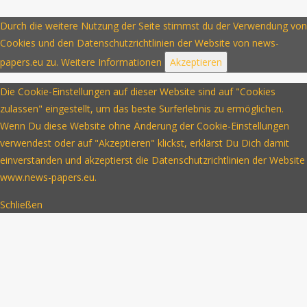
Durch die weitere Nutzung der Seite stimmst du der Verwendung von
Cookies und den Datenschutzrichtlinien der Website von news-
papers.eu zu.
Weitere Informationen
Akzeptieren
Die Cookie-Einstellungen auf dieser Website sind auf "Cookies
zulassen" eingestellt, um das beste Surferlebnis zu ermöglichen.
Wenn Du diese Website ohne Änderung der Cookie-Einstellungen
verwendest oder auf "Akzeptieren" klickst, erklärst Du Dich damit
einverstanden und akzeptierst die Datenschutzrichtlinien der Website
www.news-papers.eu.
Schließen