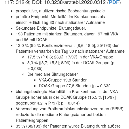
117:
312-9
; DOI: 10.3238/arztebl.2020.0312 (
)
PDF
prospektive, multizentrische Beobachtungsstudie
primäre Endpunkt: Mortalität im Krankenhaus bis
einschließlich Tag 30 nach stationärer Aufnahme
Sekundäre Endpunkte: Blutungsdauer,
193 Patienten mit starken Blutungen, davon 97 mit VKA
und 96 mit DOAK
13,0 % (95-%-
Konfidenzintervall
: [8,6; 18,5]; 25/193) der
Patienten verstarben bis Tag 30 nach stationärer Aufnahme
17,5 % ([10,6; 26,6]; 17/97) in der VKA-Gruppe
8,3 % ([3,7; 15,8]; 8/96) in der DOAK-Gruppe (p
= 0,085)
Die mediane Blutungsdauer
VKA-Gruppe 19,8 Stunden
DOAK-Gruppe 27,8 Stunden (p = 0,632
blutungsbedingte Mortalität im Krankenhaus in der VKA-
Gruppe höher als in der DOAK-Gruppe (15,5 % [15/97]
gegenüber 4,2 % [4/97]; p = 0,014)
Verwendung von Prothrombinkomplexkonzentraten (PPSB)
reduzierte die mediane Blutungsdauer bei beiden
Patientengruppen
35 % (68/193) der Patienten wurde Blutung durch äußere