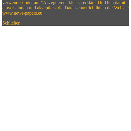
verwendest oder auf "Akzeptieren" klickst, erklärst Du Dich damit
einverstanden und akzeptierst die Datenschutzrichtlinien der Website
www.news-papers.eu.
Schließen