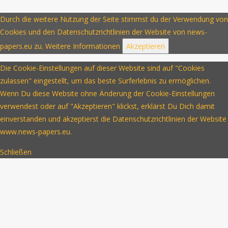
Durch die weitere Nutzung der Seite stimmst du der Verwendung von
Cookies und den Datenschutzrichtlinien der Website von news-
papers.eu zu.
Weitere Informationen
Akzeptieren
Die Cookie-Einstellungen auf dieser Website sind auf "Cookies
zulassen" eingestellt, um das beste Surferlebnis zu ermöglichen.
Wenn Du diese Website ohne Änderung der Cookie-Einstellungen
verwendest oder auf "Akzeptieren" klickst, erklärst Du Dich damit
einverstanden und akzeptierst die Datenschutzrichtlinien der Website
www.news-papers.eu.
Schließen