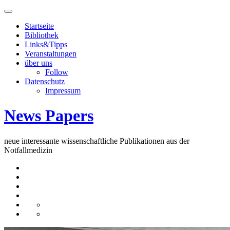
Skip
to
Startseite
content
Bibliothek
Links&Tipps
Veranstaltungen
über uns
Follow
Datenschutz
Impressum
News Papers
neue interessante wissenschaftliche Publikationen aus der
Notfallmedizin
Startseite
Bibliothek
Links&Tipps
Veranstaltungen
über
Follow
uns
Datenschutz
Impressum