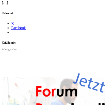
[…]
Teilen mit:
X
Facebook
Gefällt mir:
Wird geladen …