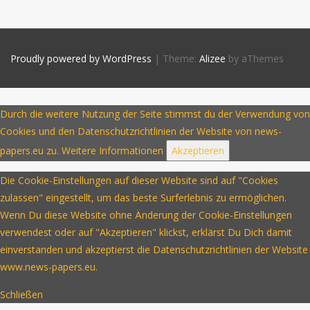
Proudly powered by WordPress
|
Theme:
Alizee
by aThemes
Durch die weitere Nutzung der Seite stimmst du der Verwendung von
Cookies und den Datenschutzrichtlinien der Website von news-
papers.eu zu.
Weitere Informationen
Akzeptieren
Die Cookie-Einstellungen auf dieser Website sind auf "Cookies
zulassen" eingestellt, um das beste Surferlebnis zu ermöglichen.
Wenn Du diese Website ohne Änderung der Cookie-Einstellungen
verwendest oder auf "Akzeptieren" klickst, erklärst Du Dich damit
einverstanden und akzeptierst die Datenschutzrichtlinien der Website
www.news-papers.eu.
Schließen