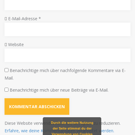
E-Mail-Adresse
*
Website
Benachrichtige mich über nachfolgende Kommentare via E-
Mail.
Benachrichtige mich über neue Beiträge via E-Mail.
Diese Website verwendet Akismet, um Spam zu reduzieren.
Durch die weitere Nutzung
der Seite stimmst du der
Erfahre, wie deine Kommentardaten verarbeitet werden.
Verwendung von Cookies