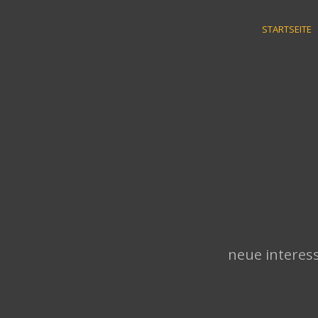
Skip
to
STARTSEITE
content
neue interess