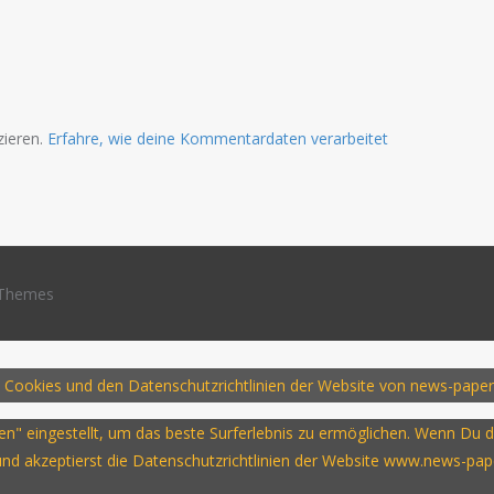
zieren.
Erfahre, wie deine Kommentardaten verarbeitet
Themes
 Cookies und den Datenschutzrichtlinien der Website von news-paper
ssen" eingestellt, um das beste Surferlebnis zu ermöglichen. Wenn D
 und akzeptierst die Datenschutzrichtlinien der Website www.news-pap