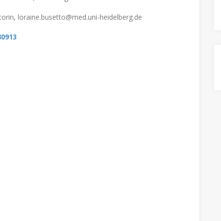
torin, loraine.busetto@med.uni-heidelberg.de
80913