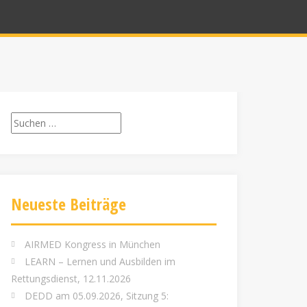
Suchen
nach:
Neueste Beiträge
AIRMED Kongress in München
LEARN – Lernen und Ausbilden im
Rettungsdienst, 12.11.2026
DEDD am 05.09.2026, Sitzung 5: