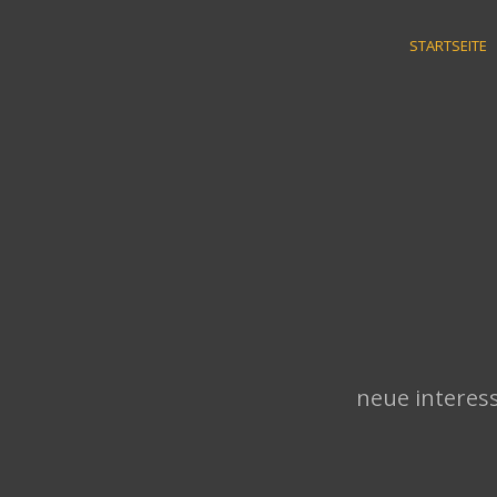
Skip
to
STARTSEITE
content
neue interess