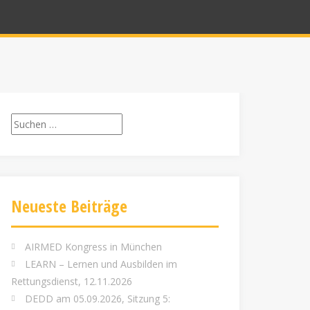
Suchen
nach:
Neueste Beiträge
AIRMED Kongress in München
LEARN – Lernen und Ausbilden im
Rettungsdienst, 12.11.2026
DEDD am 05.09.2026, Sitzung 5: