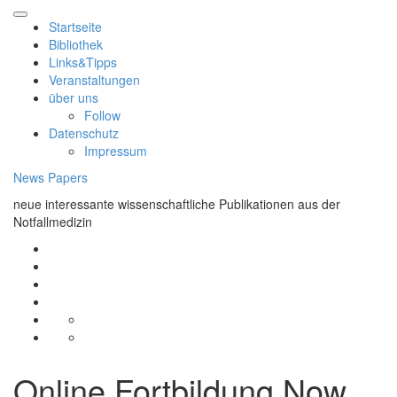
Skip
to
Startseite
content
Bibliothek
Links&Tipps
Veranstaltungen
über uns
Follow
Datenschutz
Impressum
News Papers
neue interessante wissenschaftliche Publikationen aus der
Notfallmedizin
Startseite
Bibliothek
Links&Tipps
Veranstaltungen
über
Follow
uns
Datenschutz
Impressum
Online Fortbildung Now