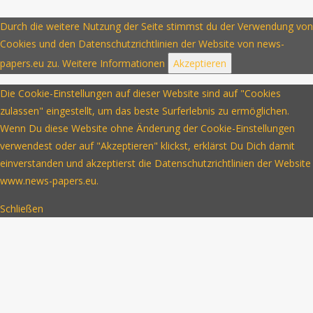
Durch die weitere Nutzung der Seite stimmst du der Verwendung von
Cookies und den Datenschutzrichtlinien der Website von news-
papers.eu zu.
Weitere Informationen
Akzeptieren
Die Cookie-Einstellungen auf dieser Website sind auf "Cookies
zulassen" eingestellt, um das beste Surferlebnis zu ermöglichen.
Wenn Du diese Website ohne Änderung der Cookie-Einstellungen
verwendest oder auf "Akzeptieren" klickst, erklärst Du Dich damit
einverstanden und akzeptierst die Datenschutzrichtlinien der Website
www.news-papers.eu.
Schließen