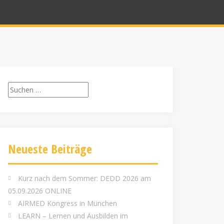
Suchen
nach:
Neueste Beiträge
Kurz nach dem Sommer: DEDD 2026 am
05.09.2026 ONLINE
AIRMED Kongress in München
LEARN – Lernen und Ausbilden im