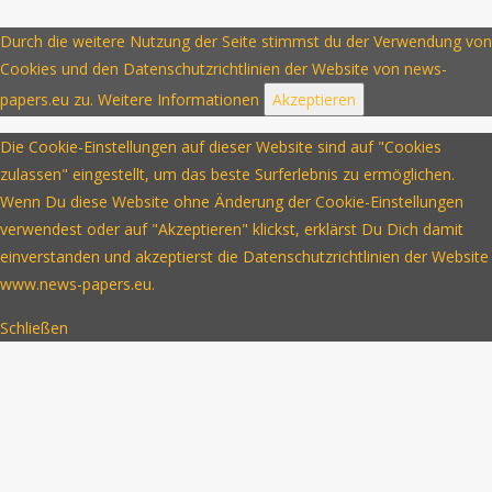
Durch die weitere Nutzung der Seite stimmst du der Verwendung von
Cookies und den Datenschutzrichtlinien der Website von news-
papers.eu zu.
Weitere Informationen
Akzeptieren
Die Cookie-Einstellungen auf dieser Website sind auf "Cookies
zulassen" eingestellt, um das beste Surferlebnis zu ermöglichen.
Wenn Du diese Website ohne Änderung der Cookie-Einstellungen
verwendest oder auf "Akzeptieren" klickst, erklärst Du Dich damit
einverstanden und akzeptierst die Datenschutzrichtlinien der Website
www.news-papers.eu.
Schließen