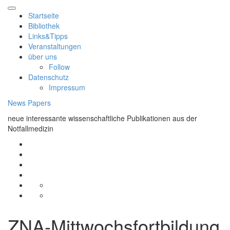
Skip
to
Startseite
content
Bibliothek
Links&Tipps
Veranstaltungen
über uns
Follow
Datenschutz
Impressum
News Papers
neue interessante wissenschaftliche Publikationen aus der
Notfallmedizin
Startseite
Bibliothek
Links&Tipps
Veranstaltungen
über
Follow
uns
Datenschutz
Impressum
ZNA-Mittwochsfortbildung