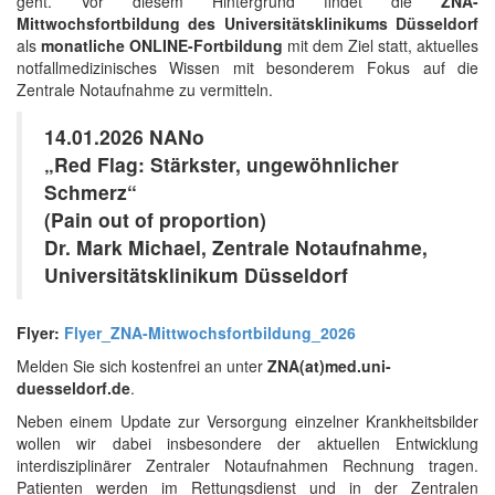
geht. Vor diesem
Hintergrund findet die
ZNA-
Mittwochsfortbildung des Universitätsklinikums Düsseldorf
als
monatliche ONLINE-Fortbildung
mit dem Ziel statt, aktuelles
notfallmedizinisches Wissen mit besonderem Fokus auf die
Zentrale Notaufnahme zu vermitteln.
14.01.2026 NANo
„Red Flag: Stärkster, ungewöhnlicher
Schmerz“
(Pain out of proportion)
Dr. Mark Michael, Zentrale Notaufnahme,
Universitätsklinikum Düsseldorf
Flyer:
Flyer_ZNA-Mittwochsfortbildung_2026
Melden Sie sich kostenfrei an unter
ZNA(at)med.uni-
duesseldorf.de
.
Neben einem Update zur Versorgung einzelner Krankheitsbilder
wollen wir dabei insbesondere der aktuellen Entwicklung
interdisziplinärer Zentraler Notaufnahmen Rechnung tragen.
Patienten werden im Rettungsdienst und in der Zentralen