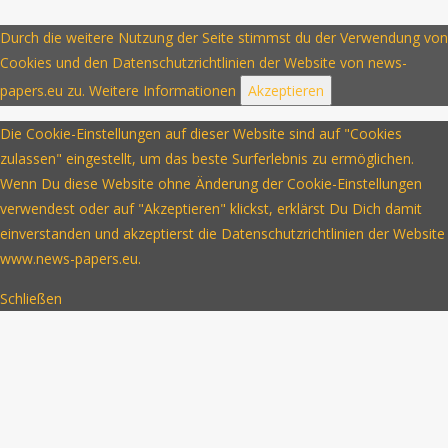
Durch die weitere Nutzung der Seite stimmst du der Verwendung von
Cookies und den Datenschutzrichtlinien der Website von news-
papers.eu zu.
Weitere Informationen
Akzeptieren
Die Cookie-Einstellungen auf dieser Website sind auf "Cookies
zulassen" eingestellt, um das beste Surferlebnis zu ermöglichen.
Wenn Du diese Website ohne Änderung der Cookie-Einstellungen
verwendest oder auf "Akzeptieren" klickst, erklärst Du Dich damit
einverstanden und akzeptierst die Datenschutzrichtlinien der Website
www.news-papers.eu.
Schließen