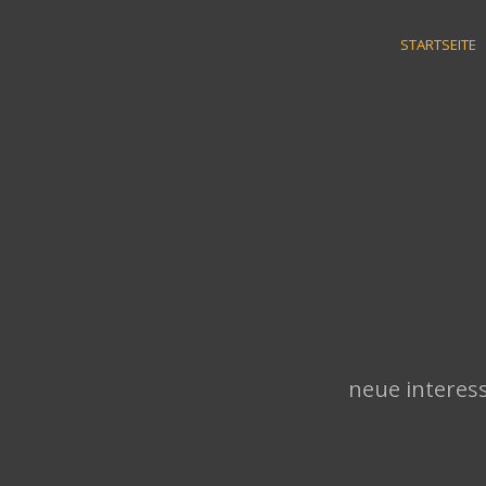
Skip
to
STARTSEITE
content
neue interess