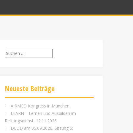
Suchen
nach:
Neueste Beiträge
AIRMED Kongress in München
LEARN – Lernen und Ausbilden im
Rettungsdienst, 12.11.2026
DEDD am 05.09.2026, Sitzung 5: