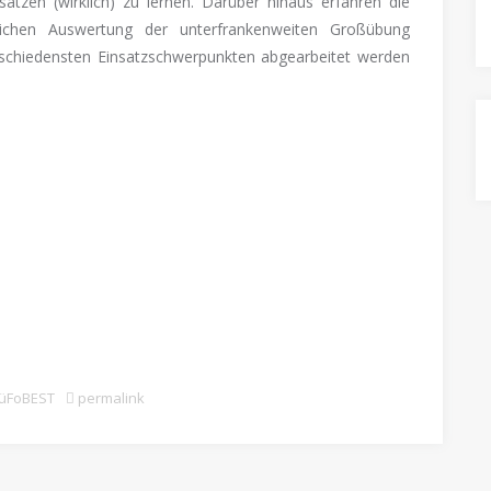
tzen (wirklich) zu lernen. Darüber hinaus erfahren die
lichen Auswertung der unterfrankenweiten Großübung
rschiedensten Einsatzschwerpunkten abgearbeitet werden
üFoBEST
permalink