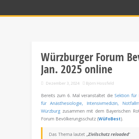
Würzburger Forum Be
Jan. 2025 online
Dezember 3, 2024
Björn Hossfeld
Bereits zum 6. Mal veranstaltet die
Sektion für
für Anästhesiologie, Intensivmedizin, Notfal
Würzburg
zusammen mit dem Bayerischen Roten
Forum Bevölkerungsschutz (
WüFoBest
).
Das Thema lautet „
Zivilschutz reloaded
“