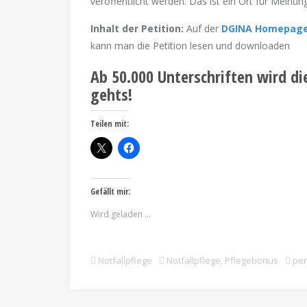
veröffentlicht werden. Das ist ein Ort für Meinu
Inhalt der
Petition:
Auf der
DGINA Homepag
kann man die Petition lesen und downloaden
Ab 50.000 Unterschriften wird die
gehts!
Teilen mit:
Gefällt mir:
Wird geladen …
Notfallpflege
Notfallpflege
,
Pflegebonus
per