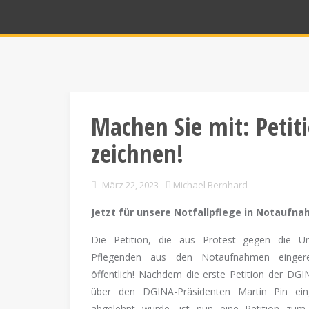
Machen Sie mit: Peti
zeichnen!
März 22, 2023
Michael Bernhard
Jetzt für unsere Notfallpflege in Notaufn
Die Petition, die aus Protest gegen die Un
Pflegenden aus den Notaufnahmen eingere
öffentlich! Nachdem die erste Petition der DGI
über den DGINA-Präsidenten Martin Pin ein
abgelehnt wurde, ist nun eine Petition z