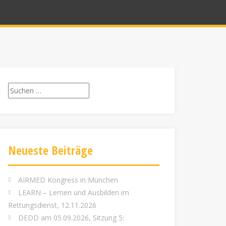
Suchen
nach:
Neueste Beiträge
AIRMED Kongress in München
LEARN – Lernen und Ausbilden im
Rettungsdienst, 12.11.2026
DEDD am 05.09.2026, Sitzung 5: