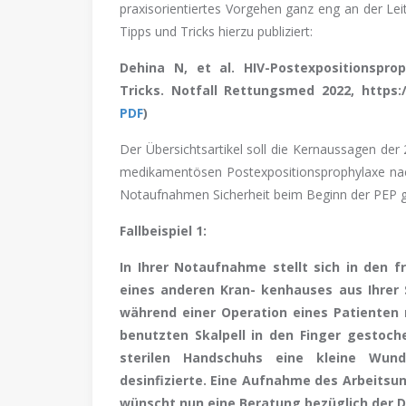
praxisorientiertes Vorgehen ganz eng an der Leit
Tipps und Tricks hierzu publiziert:
Dehina N, et al. HIV-Postexpositionspr
Tricks.
Notfall Rettungsmed 2022, https:/
PDF
)
Der Übersichtsartikel soll die Kernaussagen der 
medikamentösen Postexpositionsprophylaxe n
Notaufnahmen Sicherheit beim Beginn der PEP 
Fallbeispiel 1:
In Ihrer Notaufnahme stellt sich in den f
eines anderen Kran- kenhauses aus Ihrer S
während einer Operation eines Patienten
benutzten Skalpell in den Finger gestoch
sterilen Handschuhs eine kleine Wund
desinfizierte. Eine Aufnahme des Arbeitsunf
wünscht nun eine Beratung bezüglich der 