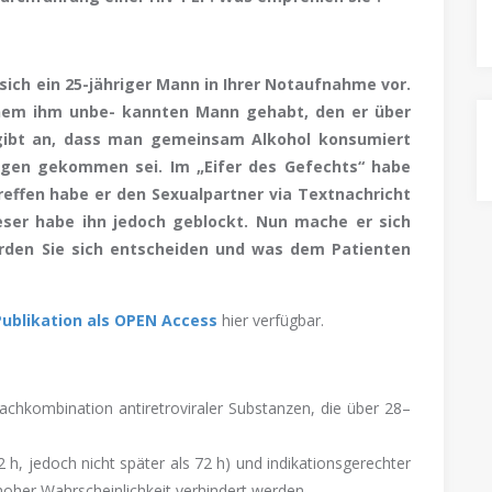
ich ein 25-jähriger Mann in Ihrer Notaufnahme vor.
nem ihm unbe- kannten Mann gehabt, den er über
 gibt an, dass man gemeinsam Alkohol konsumiert
ngen gekommen sei. Im „Eifer des Gefechts“ habe
ffen habe er den Sexualpartner via Textnachricht
eser habe ihn jedoch geblockt. Nun mache er sich
ürden Sie sich entscheiden und was dem Patienten
Publikation als OPEN Access
hier verfügbar.
achkombination antiretroviraler Substanzen, die über 28–
 2 h, jedoch nicht später als 72 h) und indikationsgerechter
hoher Wahrscheinlichkeit verhindert werden.