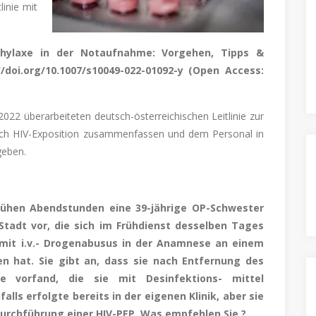
linie mit
ophylaxe in der Notaufnahme: Vorgehen, Tipps &
/doi.org/10.1007/s10049-022-01092-y (Open Access:
2022 überarbeiteten deutsch-österreichischen Leitlinie zur
ach HIV-Exposition zusammenfassen und dem Personal in
geben.
rühen Abendstunden eine 39-jährige OP-Schwester
tadt vor, die sich im Frühdienst desselben Tages
 mit i.v.- Drogenabusus in der Anamnese an einem
en hat. Sie gibt an, dass sie nach Entfernung des
e vorfand, die sie mit Desinfektions- mittel
alls erfolgte bereits in der eigenen Klinik, aber sie
Durchführung einer HIV-PEP. Was empfehlen Sie ?