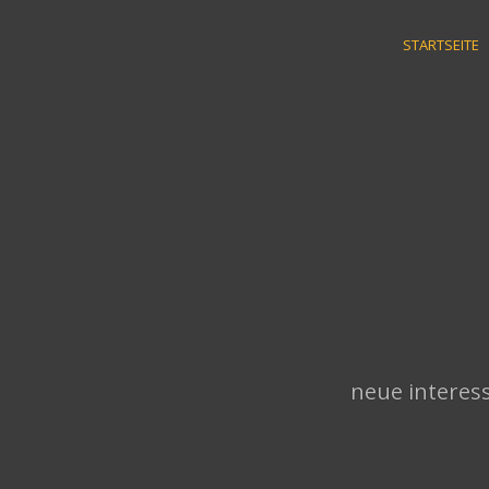
Skip
to
STARTSEITE
content
neue interess