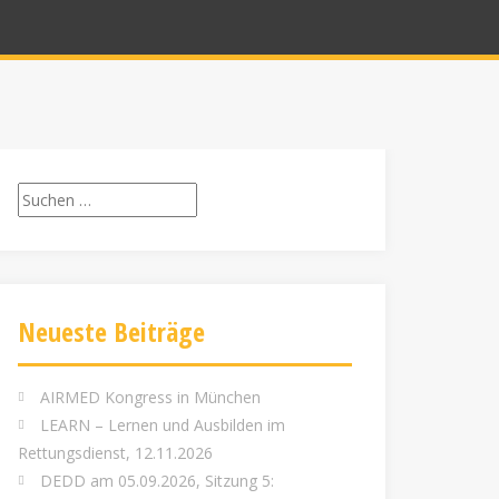
Suchen
nach:
Neueste Beiträge
AIRMED Kongress in München
LEARN – Lernen und Ausbilden im
Rettungsdienst, 12.11.2026
DEDD am 05.09.2026, Sitzung 5: