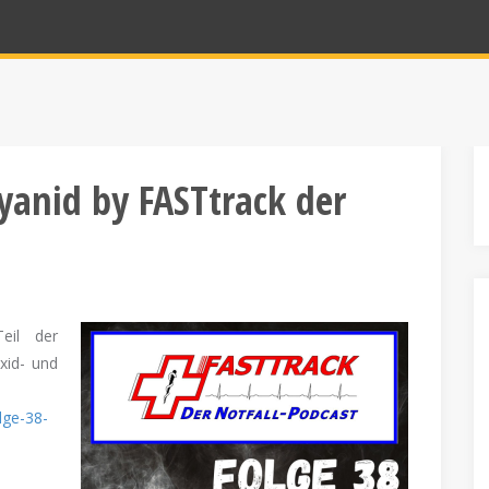
anid by FASTtrack der
eil der
xid- und
lge-38-