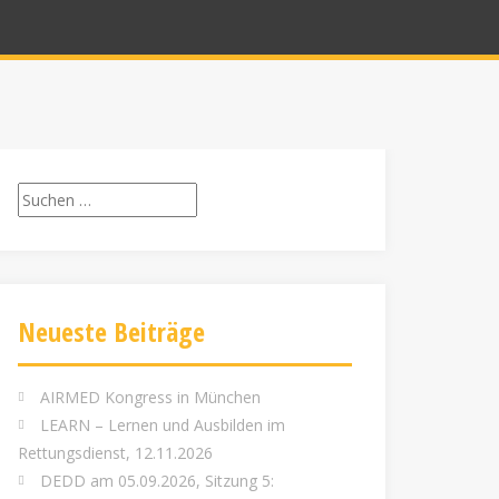
Suchen
nach:
Neueste Beiträge
AIRMED Kongress in München
LEARN – Lernen und Ausbilden im
Rettungsdienst, 12.11.2026
DEDD am 05.09.2026, Sitzung 5: