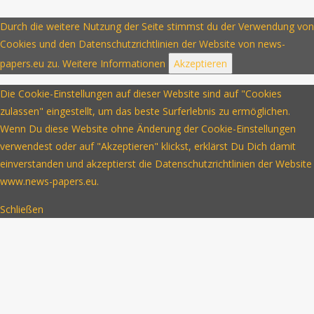
Durch die weitere Nutzung der Seite stimmst du der Verwendung von
Cookies und den Datenschutzrichtlinien der Website von news-
papers.eu zu.
Weitere Informationen
Akzeptieren
Die Cookie-Einstellungen auf dieser Website sind auf "Cookies
zulassen" eingestellt, um das beste Surferlebnis zu ermöglichen.
Wenn Du diese Website ohne Änderung der Cookie-Einstellungen
verwendest oder auf "Akzeptieren" klickst, erklärst Du Dich damit
einverstanden und akzeptierst die Datenschutzrichtlinien der Website
www.news-papers.eu.
Schließen