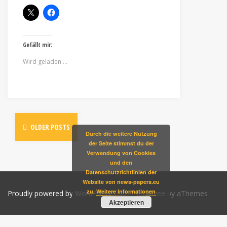
Gefällt mir:
Wird geladen …
OLDER POSTS
Durch die weitere Nutzung
der Seite stimmst du der
Verwendung von Cookies
und den
Datenschutzrichtlinien der
Website von news-papers.eu
zu.
Weitere Informationen
Proudly powered by WordPress
|
Theme:
Alizee
by aThemes
Akzeptieren