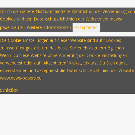
Durch die weitere Nutzung der Seite stimmst du der Verwendung von
Cookies und den Datenschutzrichtlinien der Website von news-
papers.eu zu.
Weitere Informationen
Akzeptieren
Die Cookie-Einstellungen auf dieser Website sind auf "Cookies
zulassen" eingestellt, um das beste Surferlebnis zu ermöglichen.
Wenn Du diese Website ohne Änderung der Cookie-Einstellungen
verwendest oder auf "Akzeptieren" klickst, erklärst Du Dich damit
einverstanden und akzeptierst die Datenschutzrichtlinien der Website
www.news-papers.eu.
Schließen