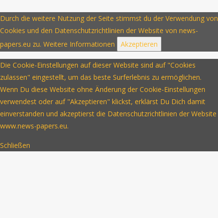
Durch die weitere Nutzung der Seite stimmst du der Verwendung von
Cookies und den Datenschutzrichtlinien der Website von news-
papers.eu zu.
Weitere Informationen
Akzeptieren
Die Cookie-Einstellungen auf dieser Website sind auf "Cookies
zulassen" eingestellt, um das beste Surferlebnis zu ermöglichen.
Wenn Du diese Website ohne Änderung der Cookie-Einstellungen
verwendest oder auf "Akzeptieren" klickst, erklärst Du Dich damit
einverstanden und akzeptierst die Datenschutzrichtlinien der Website
www.news-papers.eu.
Schließen