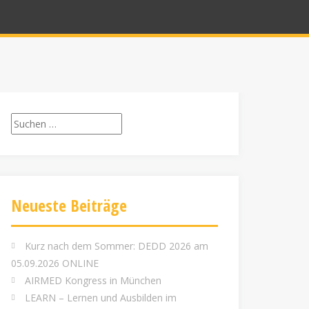
Suchen
nach:
Neueste Beiträge
Kurz nach dem Sommer: DEDD 2026 am
05.09.2026 ONLINE
AIRMED Kongress in München
LEARN – Lernen und Ausbilden im