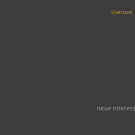
Skip
to
STARTSEITE
content
neue interess