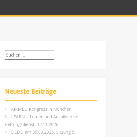
Suchen
nach:
Neueste Beiträge
AIRMED Kongress in München
LEARN – Lernen und Ausbilden im
Rettungsdienst, 12.11.2026
DEDD am 05.09.2026, Sitzung 5: