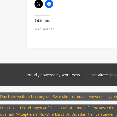
Gefällt mir:
Wird geladen …
Proudly powered by WordPress
|
Theme:
Alizee
by a
Durch die weitere Nutzung der Seite stimmst du der Verwendung von
Die Cookie-Einstellungen auf dieser Website sind auf "Cookies zula
oder auf "Akzeptieren" klickst, erklärst Du Dich damit einverstanden