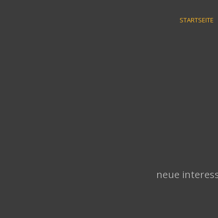
Skip
to
STARTSEITE
content
neue interess