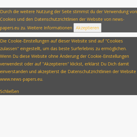
Durch die weitere Nutzung der Seite stimmst du der Verwendung von
Cookies und den Datenschutzrichtlinien der Website von news-
papers.eu zu.
Weitere Informationen
Akzeptieren
Die Cookie-Einstellungen auf dieser Website sind auf "Cookies
zulassen" eingestellt, um das beste Surferlebnis zu ermöglichen.
Wenn Du diese Website ohne Änderung der Cookie-Einstellungen
verwendest oder auf "Akzeptieren" klickst, erklärst Du Dich damit
einverstanden und akzeptierst die Datenschutzrichtlinien der Website
www.news-papers.eu.
Schließen