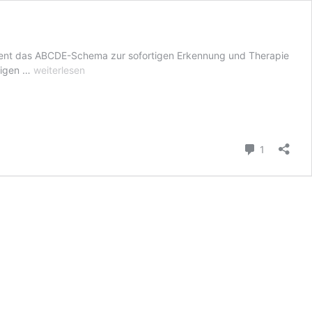
ient das ABCDE-Schema zur sofortigen Erkennung und Therapie
„B-
rtigen …
weiterlesen
Probleme“
des
nichttraumatologischen
Schockraummanagements
Kommenta
1