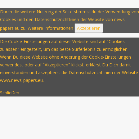
Durch die weitere Nutzung der Seite stimmst du der Verwendung von
Cookies und den Datenschutzrichtlinien der Website von news-
papers.eu zu.
Weitere Informationen
Akzeptieren
Die Cookie-Einstellungen auf dieser Website sind auf "Cookies
zulassen" eingestellt, um das beste Surferlebnis zu ermöglichen.
Wenn Du diese Website ohne Änderung der Cookie-Einstellungen
verwendest oder auf "Akzeptieren" klickst, erklärst Du Dich damit
einverstanden und akzeptierst die Datenschutzrichtlinien der Website
www.news-papers.eu.
Schließen