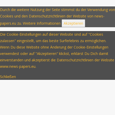
Durch die weitere Nutzung der Seite stimmst du der Verwendung von
Cookies und den Datenschutzrichtlinien der Website von news-
papers.eu zu.
Weitere Informationen
Akzeptieren
Die Cookie-Einstellungen auf dieser Website sind auf "Cookies
zulassen" eingestellt, um das beste Surferlebnis zu ermöglichen.
Wenn Du diese Website ohne Änderung der Cookie-Einstellungen
verwendest oder auf "Akzeptieren" klickst, erklärst Du Dich damit
einverstanden und akzeptierst die Datenschutzrichtlinien der Website
www.news-papers.eu.
Schließen